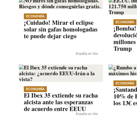
ECONOMÍA
¡Cuidado! Mirar el eclipse
ECONOMÍA
¡Bomba! 
solar sin gafas homologadas
devoluci
te puede dejar ciego
millones
Trump
España es Voz
ECONOMÍA
¡Santande
ECONOMÍA
El Ibex 35 extiende su racha
10% de B
alcista ante las esperanzas
los 13€ 
de acuerdo entre EEUU
España es Voz