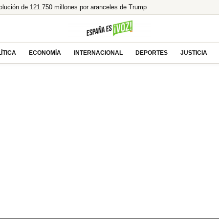
olución de 121.750 millones por aranceles de Trump
aen, y menos si uno es de ahí»
anta a la izquierda y se prepara para gobernar
r sin gafas homologadas te puede dejar ciego
ÍTICA
ECONOMÍA
INTERNACIONAL
DEPORTES
JUSTICIA
 un legado en llamas!