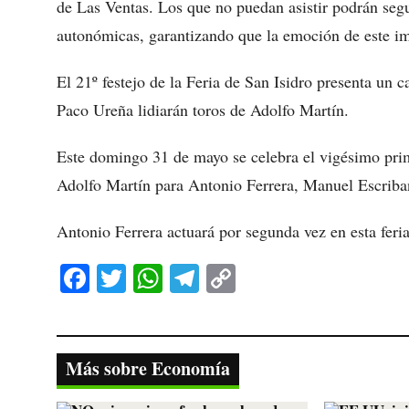
de Las Ventas. Los que no puedan asistir podrán segui
autonómicas, garantizando que la emoción de este imp
El 21º festejo de la Feria de San Isidro presenta un 
Paco Ureña lidiarán toros de Adolfo Martín.
Este domingo 31 de mayo se celebra el vigésimo prime
Adolfo Martín para Antonio Ferrera, Manuel Escrib
Antonio Ferrera actuará por segunda vez en esta feria
Fa
T
W
Te
C
ce
wi
ha
le
op
bo
tte
ts
gr
y
ok
r
A
a
Li
Más sobre Economía
pp
m
nk