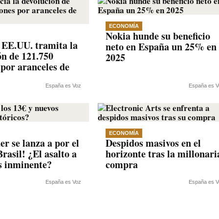
ECONOMÍA
Nokia hunde su beneficio
EE.UU. tramita la
neto en España un 25% en
ón de 121.750
2025
 por aranceles de
España es Voz
España es V
ECONOMÍA
r se lanza a por el
Despidos masivos en el
rasil! ¿El asalto a
horizonte tras la millonari
es inminente?
compra
España es Voz
España es V