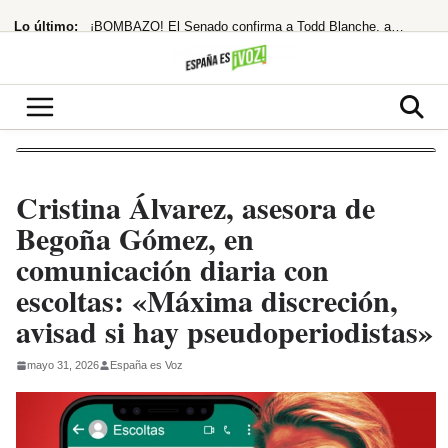
Saltar
Lo último:
¡BOMBAZO! El Senado confirma a Todd Blanche, abogado de Trump, como Fiscal
al
contenido
¿Giro en la política migratoria? Sánchez pilota la crisis de Ceuta
¡Alerta Roja! Carmen Machi Desata el Caos con Dos Estrenos GRATIS en RTVE Play
Robles, Marlaska, Bolaños y Albares comparecerán en el Congreso por la crisis
¡MERZ EXPLOTA! Remodela su Gobierno a la desesperada tras el escándalo Spahn
Cristina Álvarez, asesora de
Begoña Gómez, en
comunicación diaria con
escoltas: «Máxima discreción,
avisad si hay pseudoperiodistas»
mayo 31, 2026
España es Voz