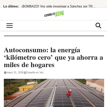
Saltar
Lo último:
¡BOMBAZO! Vox pide investigar a Sánchez por TRAICIÓN y ALTA TRAICIÓN a España
al
contenido
¡España al borde del abismo! El modelo holandés de pensiones, ¿la única salida?
El PP fuerza la comparecencia de Robles y Marlaska en el Senado por la crisis
¡Bomba económica! España, 4ª potencia de la UE
La brutal transformación en ‘Primetime’ contra pederastas
Autoconsumo: la energía
‘kilómetro cero’ que ya ahorra a
miles de hogares
mayo 31, 2026
España es Voz