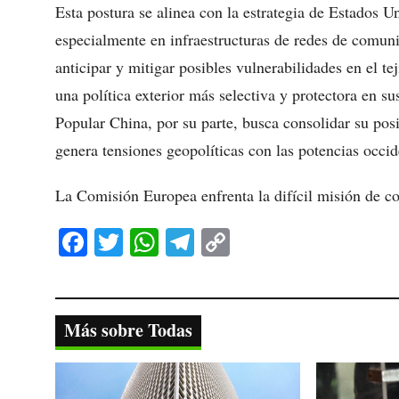
Esta postura se alinea con la estrategia de Estados U
especialmente en infraestructuras de redes de comun
anticipar y mitigar posibles vulnerabilidades en el 
una política exterior más selectiva y protectora en su
Popular China, por su parte, busca consolidar su po
genera tensiones geopolíticas con las potencias occid
La Comisión Europea enfrenta la difícil misión de con
Fa
T
W
Te
C
ce
wi
ha
le
op
bo
tte
ts
gr
y
ok
r
A
a
Li
Más sobre Todas
pp
m
nk