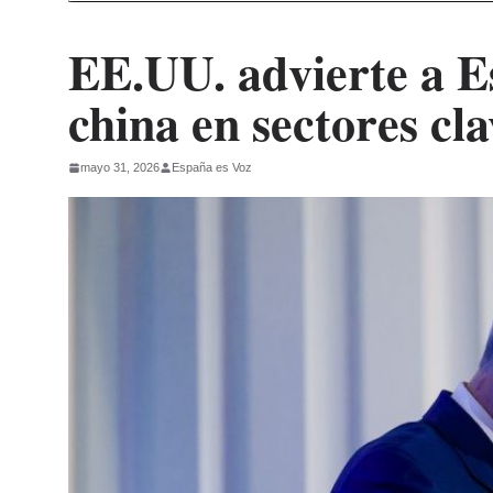
EE.UU. advierte a Es
china en sectores cla
mayo 31, 2026
España es Voz