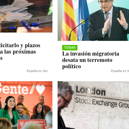
icitarlo y plazos
TODAS
ra las próximas
La invasión migratoria
es
desata un terremoto
político
España es Voz
España es V