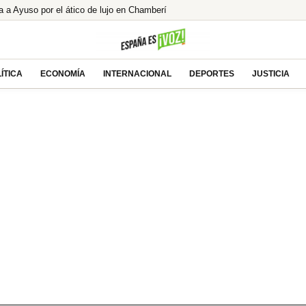
 Ayuso por el ático de lujo en Chamberí
o Joey de ‘Friends’, ¿encontró el amor
l alcalde de Zalamea’: «Es un honor grandísimo»
la mayor caída de ingresos para los españoles
ÍTICA
ECONOMÍA
INTERNACIONAL
DEPORTES
JUSTICIA
del «concebido no nacido» de Feijóo