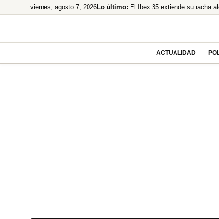
Saltar
viernes, agosto 7, 2026
Lo último:
El Ibex 35 extiende su racha a
al
¡Bomba! EE.UU. tramita la dev
contenido
Nokia hunde su beneficio net
¡Morgan Freeman, el Rey del R
ACTUALIDAD
POL
Temen imputación por financiac