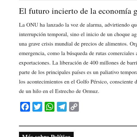
El futuro incierto de la economía 
La ONU ha lanzado la voz de alarma, advirtiendo que
interrupción temporal, sino el inicio de un choque a
una grave crisis mundial de precios de alimentos. 
emergencia, como la búsqueda de rutas comerciales alt
exportaciones. La liberación de 400 millones de barri
parte de los principales países es un paliativo tempo
los acontecimientos en el Golfo Pérsico, consciente 
de un hilo en el Estrecho de Ormuz.
Fa
T
W
Te
C
ce
wi
ha
le
op
bo
tte
ts
gr
y
ok
r
A
a
Li
Más sobre Política