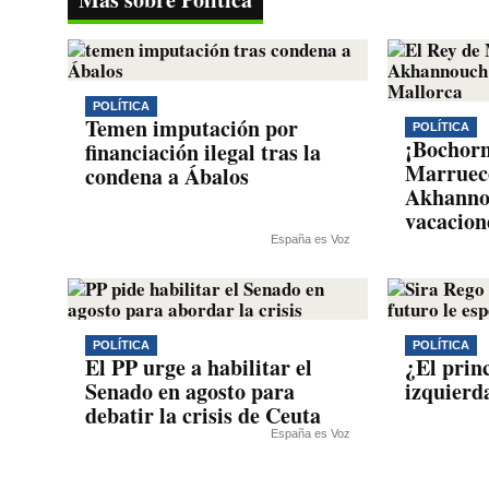
pp
m
nk
POLÍTICA
Temen imputación por
POLÍTICA
¡Bochorn
financiación ilegal tras la
Marrueco
condena a Ábalos
Akhanno
vacacion
España es Voz
POLÍTICA
POLÍTICA
El PP urge a habilitar el
¿El princ
Senado en agosto para
izquierd
debatir la crisis de Ceuta
España es Voz