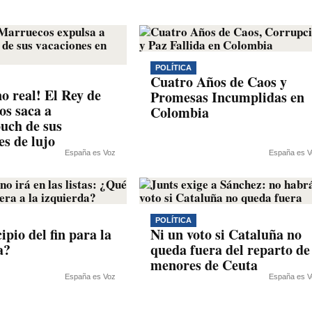
POLÍTICA
Cuatro Años de Caos y
o real! El Rey de
Promesas Incumplidas en
s saca a
Colombia
uch de sus
es de lujo
España es Voz
España es V
POLÍTICA
ipio del fin para la
Ni un voto si Cataluña no
a?
queda fuera del reparto de
menores de Ceuta
España es Voz
España es V