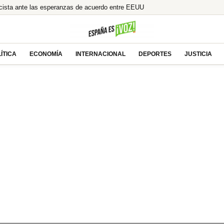
lcista ante las esperanzas de acuerdo entre EEUU
olución de 121.750 millones por aranceles de Trump
o en España un 25% en 2025
odeo Oculto! Su Pasión Ecuestre Te Dejará
ÍTICA
ECONOMÍA
INTERNACIONAL
DEPORTES
JUSTICIA
ión ilegal tras la condena a Ábalos