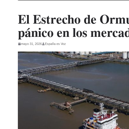
El Estrecho de Ormu
pánico en los merca
mayo 31, 2026
España es Voz