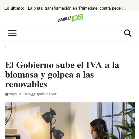
Saltar
Lo último:
La brutal transformación en ‘Primetime’ contra pederastas
al
contenido
168 muertos en Hong Kong por un descuido mortal
¡España al borde del abismo! El modelo holandés de pensiones, ¿la única salida?
El PP fuerza la comparecencia de Robles y Marlaska en el Senado por la crisis
¡Bomba económica! España, 4ª potencia de la UE
El Gobierno sube el IVA a la
biomasa y golpea a las
renovables
mayo 31, 2026
España es Voz