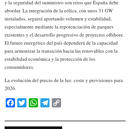
y la seguridad del suministro son retos que España debe
abordar. La integración de la eólica, con unos 31 GW
instalados, seguirá aportando volumen y estabilidad,
especialmente mediante la repotenciación de parques
existentes y el desarrollo progresivo de proyectos offshore.
El futuro energético del país dependerá de la capacidad
para armonizar la transición hacia las renovables con la
estabilidad económica y la protección de los
consumidores.
La evolución del precio de la luz: coste y previsiones para
2026.
Fa
T
W
Te
C
ce
wi
ha
le
op
bo
tte
ts
gr
y