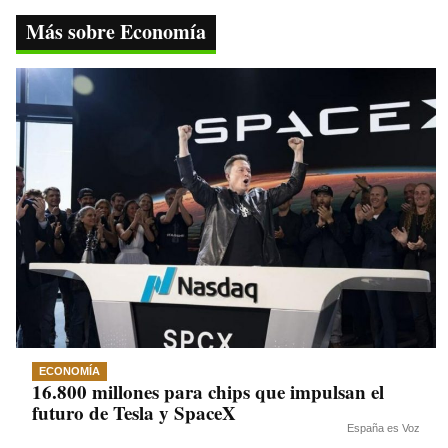
ok
r
A
a
Li
Más sobre Economía
pp
m
nk
ECONOMÍA
16.800 millones para chips que impulsan el
futuro de Tesla y SpaceX
España es Voz