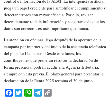
control e información de la AEAT. La inteligencia artificial
juega un papel creciente para simplificar el cumplimiento y
detectar errores con mayor eficacia. Por ello, revisar
detenidamente toda la información y asegurarse de que los
datos son correctos es más importante que nunca.
La atención en oficinas llega después de la apertura de la
campaña por internet y del inicio de la asistencia telefónica
del plan 'Le Llamamos'. Desde este lunes, los
contribuyentes que prefieran resolver la declaración de
forma presencial podrán acudir a la Agencia Tributaria,
siempre con cita previa. El plazo general para presentar la
declaración de la Renta 2025 termina el 30 de junio.
Fa
T
W
Te
C
ce
wi
ha
le
op
bo
tte
ts
gr
y