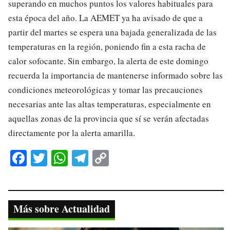
superando en muchos puntos los valores habituales para
esta época del año. La AEMET ya ha avisado de que a
partir del martes se espera una bajada generalizada de las
temperaturas en la región, poniendo fin a esta racha de
calor sofocante. Sin embargo, la alerta de este domingo
recuerda la importancia de mantenerse informado sobre las
condiciones meteorológicas y tomar las precauciones
necesarias ante las altas temperaturas, especialmente en
aquellas zonas de la provincia que sí se verán afectadas
directamente por la alerta amarilla.
Fa
T
W
Te
C
ce
wi
ha
le
op
bo
tte
ts
gr
y
ok
r
A
a
Li
Más sobre Actualidad
pp
m
nk