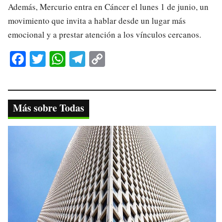
Además, Mercurio entra en Cáncer el lunes 1 de junio, un
movimiento que invita a hablar desde un lugar más
emocional y a prestar atención a los vínculos cercanos.
Fa
T
W
Te
C
ce
wi
ha
le
op
bo
tte
ts
gr
y
ok
r
A
a
Li
Más sobre Todas
pp
m
nk