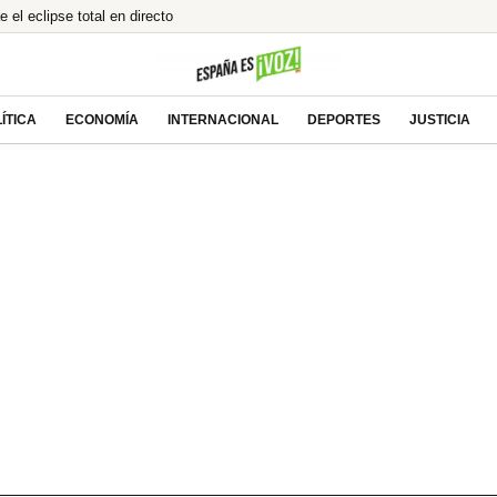
e el eclipse total en directo
l alcalde de Zalamea’: «Es un honor grandísimo»
la mayor caída de ingresos para los españoles
del «concebido no nacido» de Feijóo
ÍTICA
ECONOMÍA
INTERNACIONAL
DEPORTES
JUSTICIA
 Ayuso por el ático de lujo en Chamberí