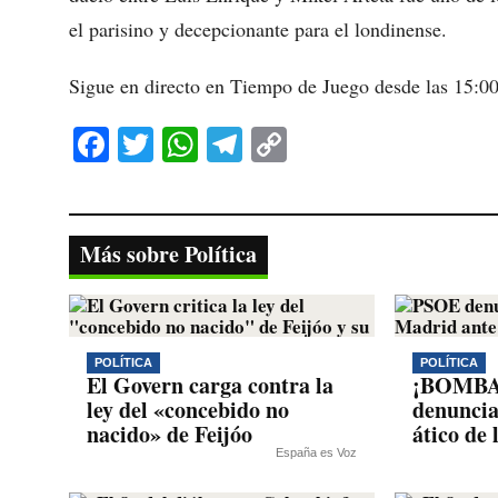
el parisino y decepcionante para el londinense.
Sigue en directo en Tiempo de Juego desde las 15:00
Fa
T
W
Te
C
ce
wi
ha
le
op
bo
tte
ts
gr
y
ok
r
A
a
Li
Más sobre Política
pp
m
nk
POLÍTICA
POLÍTICA
El Govern carga contra la
¡BOMBA
ley del «concebido no
denuncia
nacido» de Feijóo
ático de
España es Voz