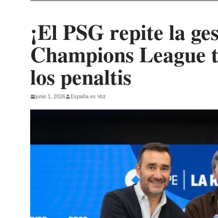
¡El PSG repite la g
Champions League tr
los penaltis
junio 1, 2026
España es Voz