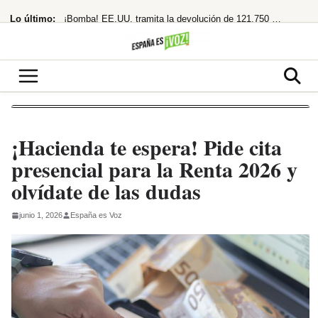
Saltar
Lo último:
¡Bomba! EE.UU. tramita la devolución de 121.750 millones por aranceles de Trump
al
contenido
«Los polos opuestos no se atraen, y menos si uno es de ahí»
¡Adiós Petro! De la Espriella planta a la izquierda y se prepara para gobernar
¡Cuidado! Mirar el eclipse solar sin gafas homologadas te puede dejar ciego
¡Acusa una trama digital y deja un legado en llamas!
¡Hacienda te espera! Pide cita
presencial para la Renta 2026 y
olvídate de las dudas
junio 1, 2026
España es Voz