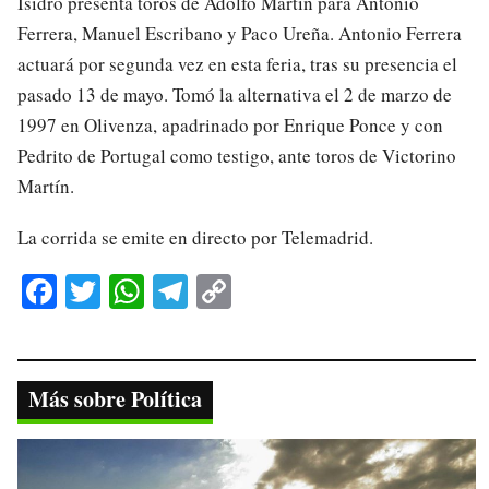
Isidro presenta toros de Adolfo Martín para Antonio
Ferrera, Manuel Escribano y Paco Ureña. Antonio Ferrera
actuará por segunda vez en esta feria, tras su presencia el
pasado 13 de mayo. Tomó la alternativa el 2 de marzo de
1997 en Olivenza, apadrinado por Enrique Ponce y con
Pedrito de Portugal como testigo, ante toros de Victorino
Martín.
La corrida se emite en directo por Telemadrid.
Fa
T
W
Te
C
ce
wi
ha
le
op
bo
tte
ts
gr
y
ok
r
A
a
Li
Más sobre Política
pp
m
nk