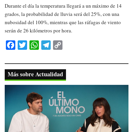
Durante el día la temperatura llegará a un máximo de 14
grados, la probabilidad de lluvia será del 25%, con una
nubosidad del 100%, mientras que las ráfagas de viento
serán de 26 kilómetros por hora.
Fa
T
W
Te
C
ce
wi
ha
le
op
bo
tte
ts
gr
y
ok
r
A
a
Li
Más sobre Actualidad
pp
m
nk