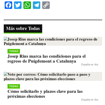
Fa
T
W
Te
C
ce
wi
ha
le
op
bo
tte
ts
gr
y
ok
r
A
a
Li
Más sobre Todas
pp
m
nk
TODAS
Josep Rius marca las condiciones para el
regreso de Puigdemont a Catalunya
España es Voz
TODAS
Cómo solicitarlo y plazos clave para las
próximas elecciones
España es Voz