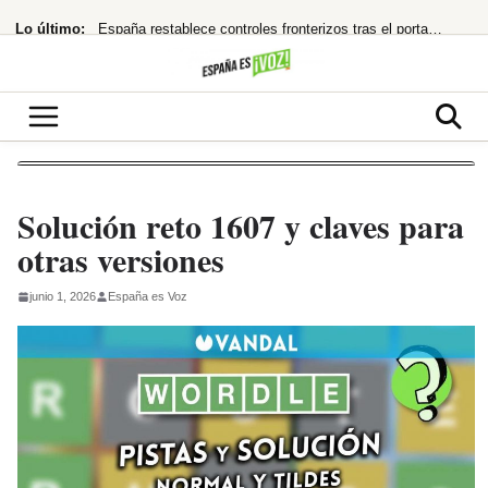
Saltar
Lo último:
España restablece controles fronterizos tras el portazo de Italia
al
contenido
Netflix te encierra en ‘La última casa’: ¿Thriller apocalíptico o copia barata?
16.800 millones para chips que impulsan el futuro de Tesla y SpaceX
¿Quién la invitó y por qué?
¿cuándo te costará un ojo de la cara?
Solución reto 1607 y claves para
otras versiones
junio 1, 2026
España es Voz