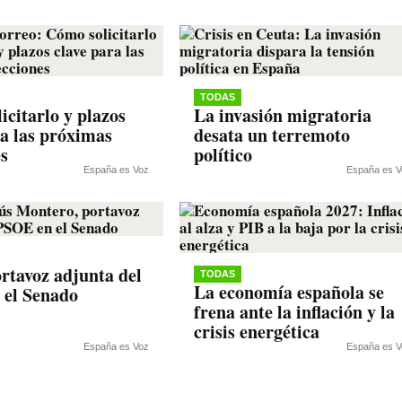
TODAS
icitarlo y plazos
La invasión migratoria
ra las próximas
desata un terremoto
es
político
España es Voz
España es V
rtavoz adjunta del
TODAS
La economía española se
 el Senado
frena ante la inflación y la
crisis energética
España es Voz
España es V