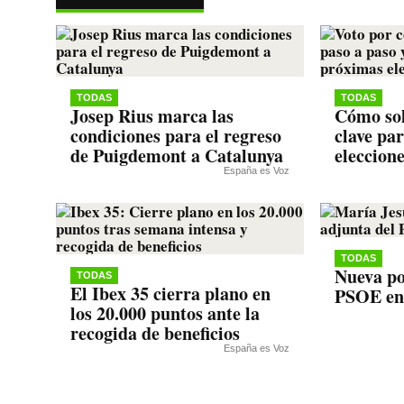
pp
m
nk
TODAS
TODAS
Josep Rius marca las
Cómo sol
condiciones para el regreso
clave pa
de Puigdemont a Catalunya
eleccion
España es Voz
TODAS
Nueva po
TODAS
El Ibex 35 cierra plano en
PSOE en
los 20.000 puntos ante la
recogida de beneficios
España es Voz