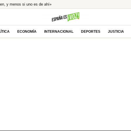
aen, y menos si uno es de ahí»
la mayor caída de ingresos para los españoles
del «concebido no nacido» de Feijóo
 Ayuso por el ático de lujo en Chamberí
ÍTICA
ECONOMÍA
INTERNACIONAL
DEPORTES
JUSTICIA
e el eclipse total en directo