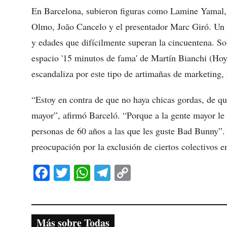
En Barcelona, subieron figuras como Lamine Yamal,
Olmo, João Cancelo y el presentador Marc Giró. Un 
y edades que difícilmente superan la cincuentena. So
espacio '15 minutos de fama' de Martín Bianchi (Ho
escandaliza por este tipo de artimañas de marketing,
“Estoy en contra de que no haya chicas gordas, de q
mayor”, afirmó Barceló. “Porque a la gente mayor l
personas de 60 años a las que les guste Bad Bunny”. 
preocupación por la exclusión de ciertos colectivos e
Fa
T
W
Te
C
ce
wi
ha
le
op
bo
tte
ts
gr
y
ok
r
A
a
Li
Más sobre Todas