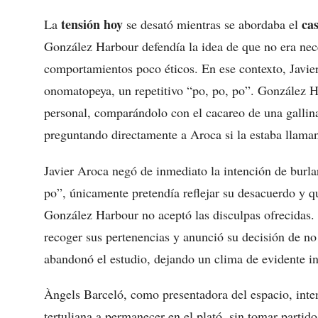
tensión hoy
ca
La
se desató mientras se abordaba el
González Harbour defendía la idea de que no era nec
comportamientos poco éticos. En ese contexto, Javi
onomatopeya, un repetitivo “po, po, po”. González H
personal, comparándolo con el cacareo de una gallina,
preguntando directamente a Aroca si la estaba llaman
Javier Aroca negó de inmediato la intención de burlar
po”, únicamente pretendía reflejar su desacuerdo y q
González Harbour no aceptó las disculpas ofrecidas. 
recoger sus pertenencias y anunció su decisión de no
abandonó el estudio, dejando un clima de evidente 
Àngels Barceló, como presentadora del espacio, intent
tertuliana a permanecer en el plató, sin tomar partido