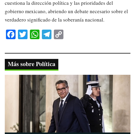
cuestiona la dirección política y las prioridades del
gobierno mexicano, abriendo un debate necesario sobre el
verdadero significado de la soberanía nacional.
Fa
T
W
Te
C
ce
wi
ha
le
op
bo
tte
ts
gr
y
ok
r
A
a
Li
Más sobre Política
pp
m
nk