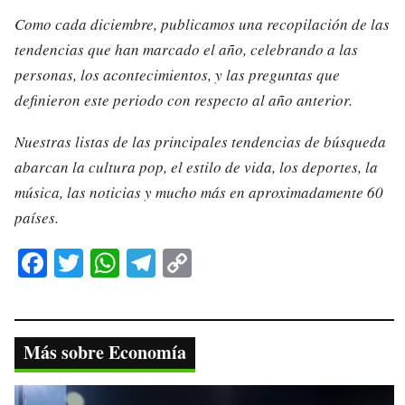
Como cada diciembre, publicamos una recopilación de las
tendencias que han marcado el año, celebrando a las
personas, los acontecimientos, y las preguntas que
definieron este periodo con respecto al año anterior.
Nuestras listas de las principales tendencias de búsqueda
abarcan la cultura pop, el estilo de vida, los deportes, la
música, las noticias y mucho más en aproximadamente 60
países.
Fa
T
W
Te
C
ce
wi
ha
le
op
bo
tte
ts
gr
y
ok
r
A
a
Li
Más sobre Economía
pp
m
nk