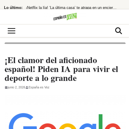
Saltar
Lo último:
¡Netflix la lía! ‘La última casa’ te atrapa en un encierro que hiela la sangre
al
contenido
16.800 millones para chips que impulsan el futuro de Tesla y SpaceX
¿Quién la invitó y por qué?
¿cuándo te costará un ojo de la cara?
España restablece controles fronterizos tras el portazo de Italia
¡El clamor del aficionado
español! Piden IA para vivir el
deporte a lo grande
junio 2, 2026
España es Voz