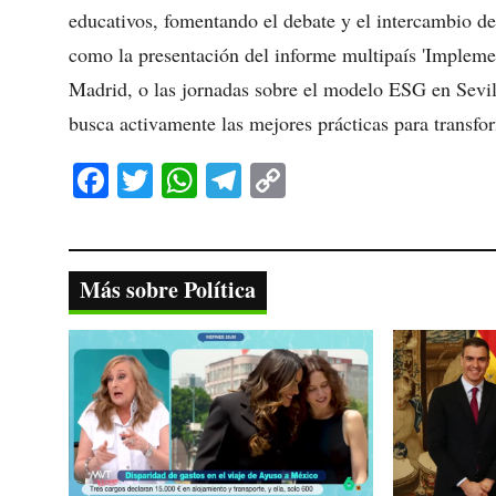
educativos, fomentando el debate y el intercambio de
como la presentación del informe multipaís 'Impleme
Madrid, o las jornadas sobre el modelo ESG en Sevil
busca activamente las mejores prácticas para transfo
Fa
T
W
Te
C
ce
wi
ha
le
op
bo
tte
ts
gr
y
ok
r
A
a
Li
Más sobre Política
pp
m
nk