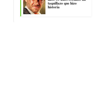
taquillazo que hizo
historia