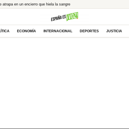
 te atrapa en un encierro que hiela la sangre
 impulsan el futuro de Tesla y SpaceX
a cara?
ÍTICA
ECONOMÍA
INTERNACIONAL
DEPORTES
JUSTICIA
terizos tras el portazo de Italia