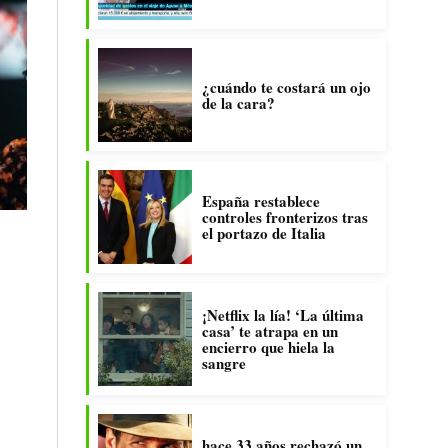
¿cuándo te costará un ojo
de la cara?
España restablece
controles fronterizos tras
el portazo de Italia
¡Netflix la lía! ‘La última
casa’ te atrapa en un
encierro que hiela la
sangre
hace 33 años rechazó un