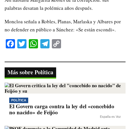
palabras desatan la polémica años después.
Moncloa señala a Robles, Planas, Marlaska y Albares por
no defender en público a Sánchez: «Se están escondi».
Fa
T
W
Te
C
ce
wi
ha
le
op
bo
tte
ts
gr
y
ok
r
A
a
Li
Más sobre Política
pp
m
nk
POLÍTICA
El Govern carga contra la ley del «concebido
no nacido» de Feijóo
España es Voz