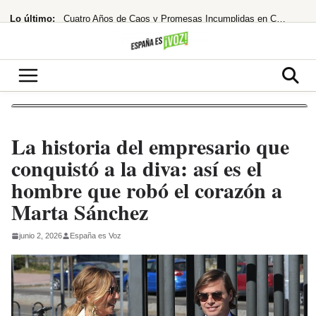
Saltar
Lo último:
Cuatro Años de Caos y Promesas Incumplidas en Colombia
al
contenido
El Ibex 35 extiende su racha alcista ante las esperanzas de acuerdo entre EEUU
¡Santander se lanza a por el 10% de Brasil! ¿El asalto a los 13€ es inminente?
Despidos masivos en el horizonte tras la millonaria compra
¡Bochorno real! El Rey de Marruecos saca a Akhannouch de sus vacaciones de lujo
La historia del empresario que
conquistó a la diva: así es el
hombre que robó el corazón a
Marta Sánchez
junio 2, 2026
España es Voz