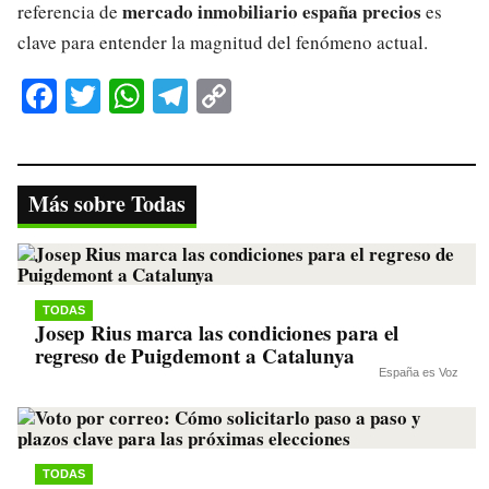
mercado inmobiliario españa precios
referencia de
es
clave para entender la magnitud del fenómeno actual.
Fa
T
W
Te
C
ce
wi
ha
le
op
bo
tte
ts
gr
y
ok
r
A
a
Li
Más sobre Todas
pp
m
nk
TODAS
Josep Rius marca las condiciones para el
regreso de Puigdemont a Catalunya
España es Voz
TODAS