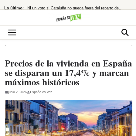
Saltar
Lo último:
Ni un voto si Cataluña no queda fuera del reparto de menores de Ceuta
al
contenido
¡BOMBAZO! Netflix desvela cuándo podrás ver la T3 de ‘Mi vida con los chicos
El Banco de España se prepara para adoptar la IA ante la desconfianza
El PP urge a habilitar el Senado en agosto para debatir la crisis de Ceuta
¿El principio del fin para la izquierda?
Precios de la vivienda en España
se disparan un 17,4% y marcan
máximos históricos
junio 2, 2026
España es Voz