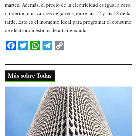
martes. Además, el precio de la electricidad es igual a cero
o inferior, con valores negativos, entre las 12 y las 18 de la
tarde. Este es el momento ideal para programar el consumo
de electrodomésticos de alta demanda.
Fa
T
W
Te
C
ce
wi
ha
le
op
bo
tte
ts
gr
y
ok
r
A
a
Li
Más sobre Todas
pp
m
nk