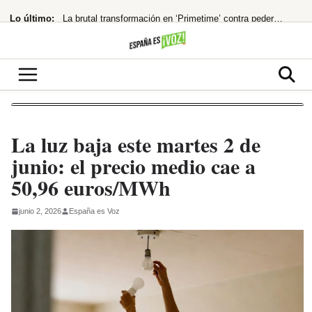
Saltar
Lo último:
La brutal transformación en ‘Primetime’ contra pederastas
al
contenido
168 muertos en Hong Kong por un descuido mortal
¡España al borde del abismo! El modelo holandés de pensiones, ¿la única salida?
El PP fuerza la comparecencia de Robles y Marlaska en el Senado por la crisis
¡Bomba económica! España, 4ª potencia de la UE
La luz baja este martes 2 de
junio: el precio medio cae a
50,96 euros/MWh
junio 2, 2026
España es Voz