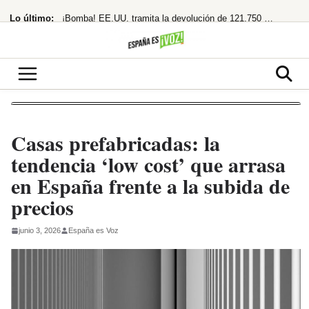
Saltar
Lo último:
¡Bomba! EE.UU. tramita la devolución de 121.750 millones por aranceles de Trump
al
contenido
«Los polos opuestos no se atraen, y menos si uno es de ahí»
¡Adiós Petro! De la Espriella planta a la izquierda y se prepara para gobernar
¡Cuidado! Mirar el eclipse solar sin gafas homologadas te puede dejar ciego
¡Acusa una trama digital y deja un legado en llamas!
Casas prefabricadas: la
tendencia ‘low cost’ que arrasa
en España frente a la subida de
precios
junio 3, 2026
España es Voz