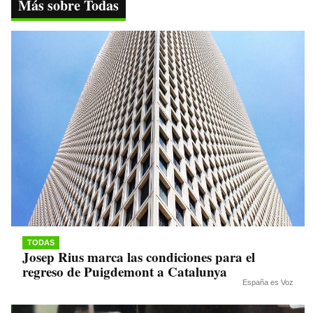
ok
r
A
a
Li
Más sobre Todas
pp
m
nk
TODAS
Josep Rius marca las condiciones para el
regreso de Puigdemont a Catalunya
España es Voz