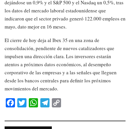
dejándose un 0,9% y el S&P 500 y el Nasdaq un 0,5%, tras
los datos del mercado laboral estadounidense que
indicaron que el sector privado generó 122.000 empleos en
mayo, dato mejor en 16 meses.
El cierre de hoy deja al Ibex 35 en una zona de
consolidación, pendiente de nuevos catalizadores que
impulsen una dirección clara. Los inversores estarán
atentos a próximos datos económicos, al desempeño
corporativo de las empresas y a las señales que lleguen
desde los bancos centrales para definir los próximos
movimientos del mercado.
Fa
T
W
Te
C
ce
wi
ha
le
op
bo
tte
ts
gr
y