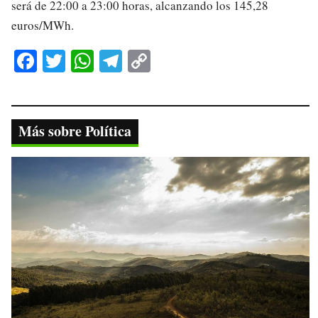
será de 22:00 a 23:00 horas, alcanzando los 145,28
euros/MWh.
Fa
T
W
Te
C
ce
wi
ha
le
op
bo
tte
ts
gr
y
ok
r
A
a
Li
Más sobre Política
pp
m
nk