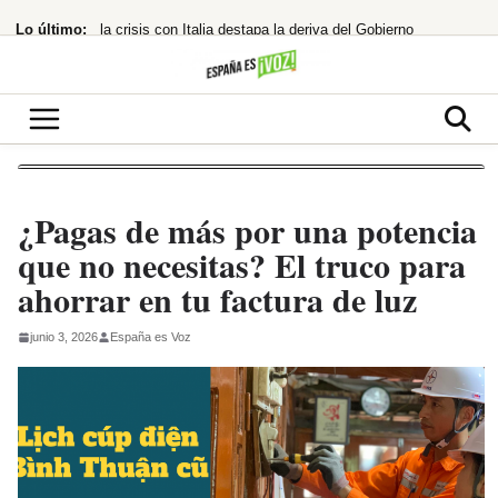
Saltar
Lo último:
la crisis con Italia destapa la deriva del Gobierno
al
contenido
¡Bomba en Europa! Meloni y Frederiksen se unen contra Sánchez por la inmigración
¡Deco se sale! El director deportivo del Barça revoluciona el mercado a golpe
¡Alerta Roja en Ceuta! 11.000 Migrantes Atrapados y Tensión Máxima con Marruecos
¡Netanyahu planta cara a Trump! Rechaza el plan de paz para Gaza y exige
¿Pagas de más por una potencia
que no necesitas? El truco para
ahorrar en tu factura de luz
junio 3, 2026
España es Voz