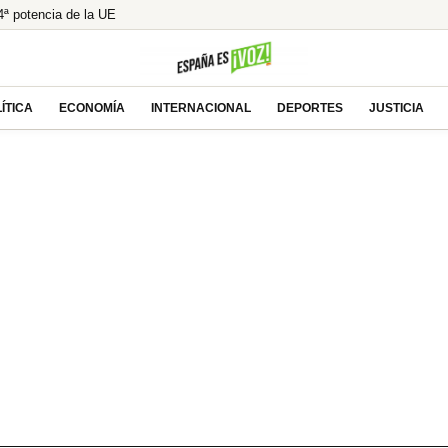
ª potencia de la UE
MC y defiende su competitividad
r un descuido mortal
El modelo holandés de pensiones, ¿la única salida?
ÍTICA
ECONOMÍA
INTERNACIONAL
DEPORTES
JUSTICIA
 de Robles y Marlaska en el Senado por la crisis