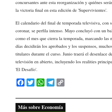
concursantes ante esta reorganización y quiénes será
la victoria final en esta edición de 'Supervivientes'.
El calendario del final de temporada televisiva, con 
coronar, se perfila intenso. Mayo concluyó con un bal
como el mes que cierra la temporada, marcando las n
días decidirán los aprobados y los suspensos, mucho
titulares durante el curso. Junio traerá el desenlace
televisión en abierto, incluyendo los realities princi
'El Desafío'.
Fa
T
W
Te
C
ce
wi
ha
le
op
bo
tte
ts
gr
y
ok
r
A
a
Li
Más sobre Economía