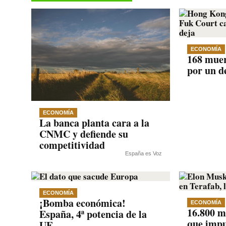
pp
m
nk
ECONOMÍA
168 mue
por un d
ECONOMÍA
La banca planta cara a la
CNMC y defiende su
competitividad
España es Voz
ECONOMÍA
¡Bomba económica!
ECONOMÍA
16.800 m
España, 4ª potencia de la
que impu
UE