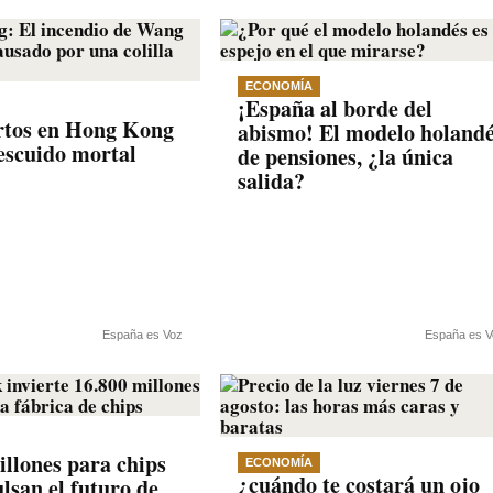
ECONOMÍA
¡España al borde del
rtos en Hong Kong
abismo! El modelo holand
escuido mortal
de pensiones, ¿la única
salida?
España es Voz
España es V
illones para chips
ECONOMÍA
¿cuándo te costará un ojo
lsan el futuro de