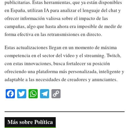
publicitarias. Estas herramientas, que ya están disponibles
en España, utilizan IA para analizar el lenguaje del chat y
ofrecer información valiosa sobre el impacto de las
campañas, algo que hasta ahora era imposible de medir de
forma efectiva en las retransmisiones en directo.
Estas actualizaciones llegan en un momento de máxima
competencia en el sector del video y el streaming. Twitch,
con estas innovaciones, busca fortalecer su posición
ofreciendo una plataforma más personalizada, inteligente y
adaptable a las necesidades de creadores y anunciantes.
Fa
T
W
Te
C
ce
wi
ha
le
op
bo
tte
ts
gr
y
ok
r
A
a
Li
Más sobre Política