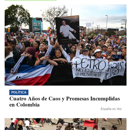
pp
m
nk
POLÍTICA
Cuatro Años de Caos y Promesas Incumplidas
en Colombia
España es Voz