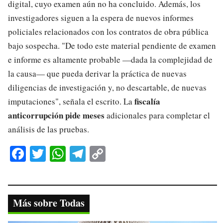
digital, cuyo examen aún no ha concluido. Además, los
investigadores siguen a la espera de nuevos informes
policiales relacionados con los contratos de obra pública
bajo sospecha. "De todo este material pendiente de examen
e informe es altamente probable —dada la complejidad de
la causa— que pueda derivar la práctica de nuevas
diligencias de investigación y, no descartable, de nuevas
fiscalía
imputaciones", señala el escrito. La
anticorrupción pide meses
adicionales para completar el
análisis de las pruebas.
Fa
T
W
Te
C
ce
wi
ha
le
op
bo
tte
ts
gr
y
ok
r
A
a
Li
Más sobre Todas
pp
m
nk