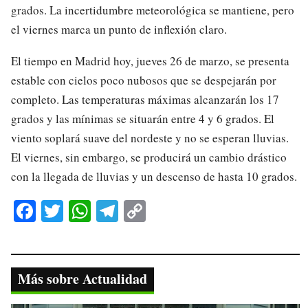
grados. La incertidumbre meteorológica se mantiene, pero
el viernes marca un punto de inflexión claro.
El tiempo en Madrid hoy, jueves 26 de marzo, se presenta
estable con cielos poco nubosos que se despejarán por
completo. Las temperaturas máximas alcanzarán los 17
grados y las mínimas se situarán entre 4 y 6 grados. El
viento soplará suave del nordeste y no se esperan lluvias.
El viernes, sin embargo, se producirá un cambio drástico
con la llegada de lluvias y un descenso de hasta 10 grados.
Fa
T
W
Te
C
ce
wi
ha
le
op
bo
tte
ts
gr
y
ok
r
A
a
Li
Más sobre Actualidad
pp
m
nk