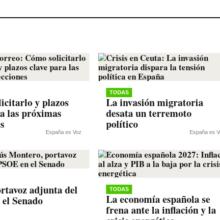
TODAS
icitarlo y plazos
La invasión migratoria
ra las próximas
desata un terremoto
es
político
España es Voz
España es V
rtavoz adjunta del
TODAS
La economía española se
 el Senado
frena ante la inflación y la