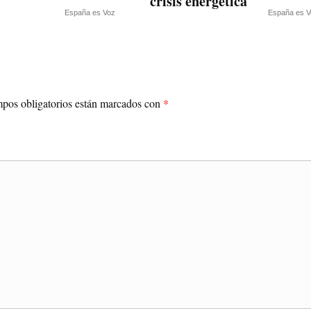
crisis energética
España es Voz
España es V
pos obligatorios están marcados con
*