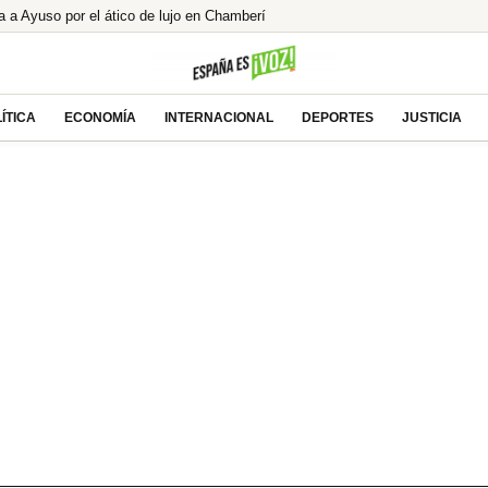
 Ayuso por el ático de lujo en Chamberí
o Joey de ‘Friends’, ¿encontró el amor
l alcalde de Zalamea’: «Es un honor grandísimo»
la mayor caída de ingresos para los españoles
ÍTICA
ECONOMÍA
INTERNACIONAL
DEPORTES
JUSTICIA
del «concebido no nacido» de Feijóo