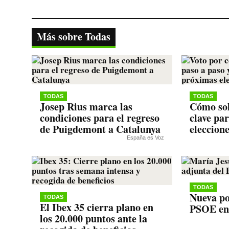
ce
wi
ha
le
op
bo
tte
ts
gr
y
ok
r
A
a
Li
Más sobre Todas
pp
m
nk
TODAS
TODAS
Josep Rius marca las
Cómo sol
condiciones para el regreso
clave pa
de Puigdemont a Catalunya
eleccion
España es Voz
TODAS
Nueva po
TODAS
El Ibex 35 cierra plano en
PSOE en
los 20.000 puntos ante la