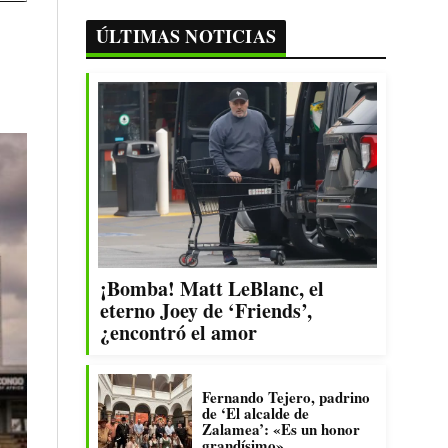
ÚLTIMAS NOTICIAS
¡Bomba! Matt LeBlanc, el
eterno Joey de ‘Friends’,
¿encontró el amor
Fernando Tejero, padrino
de ‘El alcalde de
Zalamea’: «Es un honor
grandísimo»