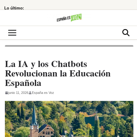
Saltar
Lo último:
al
contenido
La IA y los Chatbots
Revolucionan la Educación
Española
junio 11, 2026
España es Voz