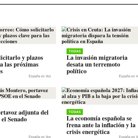
TODAS
icitarlo y plazos
La invasión migratoria
ra las próximas
desata un terremoto
es
político
España es Voz
España es V
rtavoz adjunta del
TODAS
La economía española se
 el Senado
frena ante la inflación y la
crisis energética
España es Voz
España es V