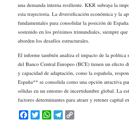
una demanda interna resiliente. KKR subraya la impor
esta trayectoria. La diversificación económica y la a
fundamentales para consolidar la posición de España.
sostenido en los próximos trimundiales, siempre que 
aborden los desafíos estructurales.
El informe también analiza el impacto de la política 
del Banco Central Europeo (BCE) tienen un efecto di
y capacidad de adaptación, como la española, respon
España** se consolida como una opción atractiva par
sólidas en un entorno de incertidumbre global. La est
factores determinantes para atraer y retener capital ex
Fa
T
W
Te
C
ce
wi
ha
le
op