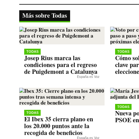
bo
tte
ts
gr
y
ok
r
A
a
Li
Más sobre Todas
pp
m
nk
TODAS
TODAS
Josep Rius marca las
Cómo sol
condiciones para el regreso
clave pa
de Puigdemont a Catalunya
eleccion
España es Voz
TODAS
Nueva po
TODAS
El Ibex 35 cierra plano en
PSOE en
los 20.000 puntos ante la
recogida de beneficios
España es Voz