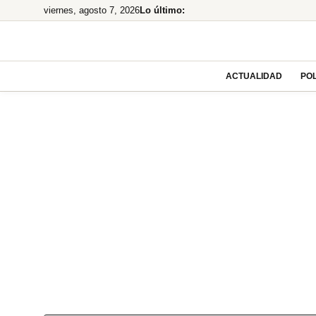
Saltar
viernes, agosto 7, 2026
Lo último:
al
contenido
ACTUALIDAD
POL