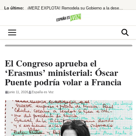
Saltar
Lo último:
¡MERZ EXPLOTA! Remodela su Gobierno a la desesperada tras el escándalo Spahn
al
contenido
¡Guerra de fronteras! España responde a Meloni con controles a Italia tras su
¿Giro en la política migratoria? Sánchez pilota la crisis de Ceuta
¡Alerta Roja! Carmen Machi Desata el Caos con Dos Estrenos GRATIS en RTVE Play
Robles, Marlaska, Bolaños y Albares comparecerán en el Congreso por la crisis
El Congreso aprueba el
‘Erasmus’ ministerial: Óscar
Puente podría volar a Francia
junio 11, 2026
España es Voz