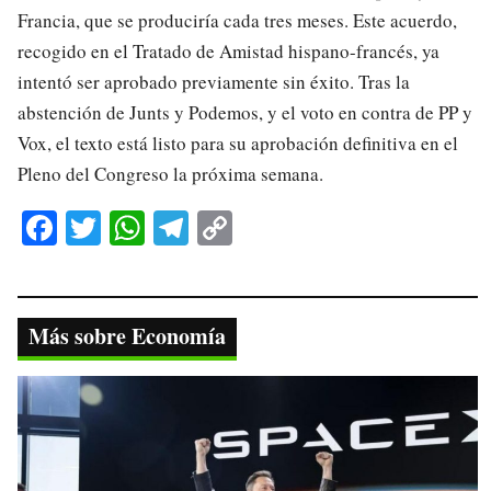
Francia, que se produciría cada tres meses. Este acuerdo,
recogido en el Tratado de Amistad hispano-francés, ya
intentó ser aprobado previamente sin éxito. Tras la
abstención de Junts y Podemos, y el voto en contra de PP y
Vox, el texto está listo para su aprobación definitiva en el
Pleno del Congreso la próxima semana.
Fa
T
W
Te
C
ce
wi
ha
le
op
bo
tte
ts
gr
y
ok
r
A
a
Li
Más sobre Economía
pp
m
nk