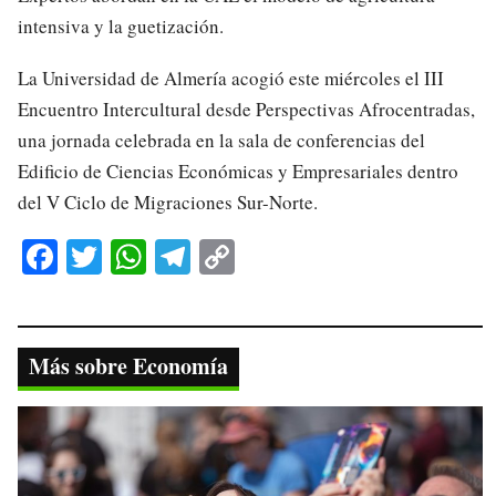
intensiva y la guetización.
La Universidad de Almería acogió este miércoles el III
Encuentro Intercultural desde Perspectivas Afrocentradas,
una jornada celebrada en la sala de conferencias del
Edificio de Ciencias Económicas y Empresariales dentro
del V Ciclo de Migraciones Sur-Norte.
Fa
T
W
Te
C
ce
wi
ha
le
op
bo
tte
ts
gr
y
ok
r
A
a
Li
Más sobre Economía
pp
m
nk