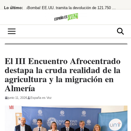
Saltar
Lo último:
¡Bomba! EE.UU. tramita la devolución de 121.750 millones por aranceles de Trump
al
contenido
«Los polos opuestos no se atraen, y menos si uno es de ahí»
¡Adiós Petro! De la Espriella planta a la izquierda y se prepara para gobernar
¡Cuidado! Mirar el eclipse solar sin gafas homologadas te puede dejar ciego
¡Acusa una trama digital y deja un legado en llamas!
El III Encuentro Afrocentrado
destapa la cruda realidad de la
agricultura y la migración en
Almería
junio 11, 2026
España es Voz