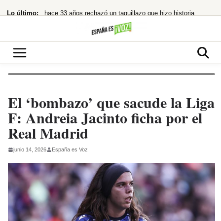
Saltar
Lo último:
hace 33 años rechazó un taquillazo que hizo historia
al
contenido
¿Quién la invitó y por qué?
¿cuándo te costará un ojo de la cara?
España restablece controles fronterizos tras el portazo de Italia
¡Netflix la lía! ‘La última casa’ te atrapa en un encierro que hiela la sangre
El ‘bombazo’ que sacude la Liga
F: Andreia Jacinto ficha por el
Real Madrid
junio 14, 2026
España es Voz