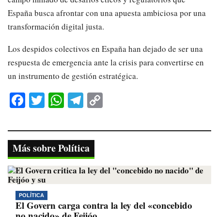
España busca afrontar con una apuesta ambiciosa por una
transformación digital justa.
Los despidos colectivos en España han dejado de ser una
respuesta de emergencia ante la crisis para convertirse en
un instrumento de gestión estratégica.
Fa
T
W
Te
C
ce
wi
ha
le
op
bo
tte
ts
gr
y
ok
r
A
a
Li
Más sobre Política
pp
m
nk
POLÍTICA
El Govern carga contra la ley del «concebido
no nacido» de Feijóo