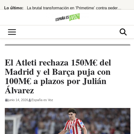
Saltar
Lo último:
La brutal transformación en ‘Primetime’ contra pederastas
al
contenido
168 muertos en Hong Kong por un descuido mortal
¡España al borde del abismo! El modelo holandés de pensiones, ¿la única salida?
El PP fuerza la comparecencia de Robles y Marlaska en el Senado por la crisis
¡Bomba económica! España, 4ª potencia de la UE
El Atleti rechaza 150M€ del
Madrid y el Barça puja con
100M€ a plazos por Julián
Álvarez
junio 14, 2026
España es Voz