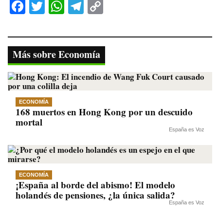
Fa
T
W
Te
C
ce
wi
ha
le
op
bo
tte
ts
gr
y
ok
r
A
a
Li
Más sobre Economía
pp
m
nk
ECONOMÍA
168 muertos en Hong Kong por un descuido
mortal
España es Voz
ECONOMÍA
¡España al borde del abismo! El modelo
holandés de pensiones, ¿la única salida?
España es Voz