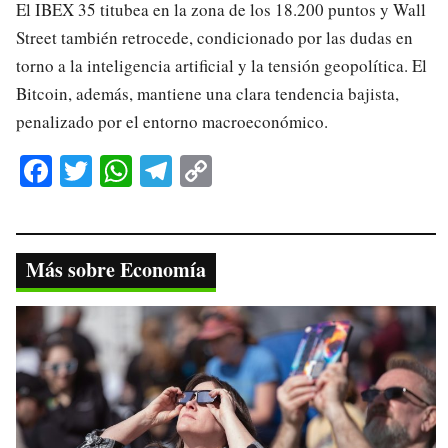
El IBEX 35 titubea en la zona de los 18.200 puntos y Wall
Street también retrocede, condicionado por las dudas en
torno a la inteligencia artificial y la tensión geopolítica. El
Bitcoin, además, mantiene una clara tendencia bajista,
penalizado por el entorno macroeconómico.
Fa
T
W
Te
C
ce
wi
ha
le
op
bo
tte
ts
gr
y
ok
r
A
a
Li
Más sobre Economía
pp
m
nk