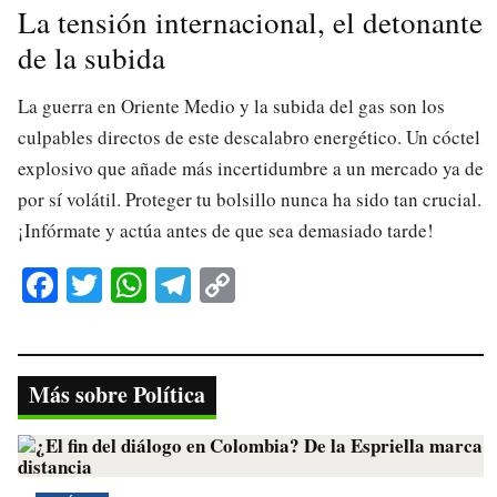
La tensión internacional, el detonante
de la subida
La guerra en Oriente Medio y la subida del gas son los
culpables directos de este descalabro energético. Un cóctel
explosivo que añade más incertidumbre a un mercado ya de
por sí volátil. Proteger tu bolsillo nunca ha sido tan crucial.
¡Infórmate y actúa antes de que sea demasiado tarde!
Fa
T
W
Te
C
ce
wi
ha
le
op
bo
tte
ts
gr
y
ok
r
A
a
Li
Más sobre Política
pp
m
nk