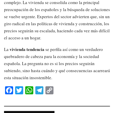
complejo. La vivienda se consolida como la principal
preocupación de los españoles y la búsqueda de soluciones
se vuelve urgente. Expertos del sector advierten que, sin un
giro radical en las políticas de vivienda y construcción, los
precios seguirán su escalada, haciendo cada vez más difícil
el acceso a un hogar.
vivienda tendencia
La
se perfila así como un verdadero
quebradero de cabeza para la economía y la sociedad
española. La pregunta no es si los precios seguirán
subiendo, sino hasta cuándo y qué consecuencias acarreará
esta situación insostenible.
Fa
T
W
Te
C
ce
wi
ha
le
op
bo
tte
ts
gr
y