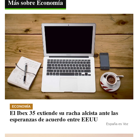
ok
r
A
a
Li
Más sobre Economía
pp
m
nk
ECONOMÍA
El Ibex 35 extiende su racha alcista ante las
esperanzas de acuerdo entre EEUU
España es Voz