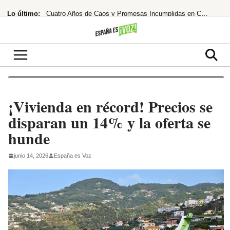
Saltar
Lo último:
Cuatro Años de Caos y Promesas Incumplidas en Colombia
al
contenido
El Ibex 35 extiende su racha alcista ante las esperanzas de acuerdo entre EEUU
¡Santander se lanza a por el 10% de Brasil! ¿El asalto a los 13€ es inminente?
Despidos masivos en el horizonte tras la millonaria compra
¡Bochorno real! El Rey de Marruecos saca a Akhannouch de sus vacaciones de lujo
¡Vivienda en récord! Precios se
disparan un 14% y la oferta se
hunde
junio 14, 2026
España es Voz