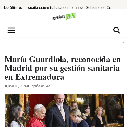
Saltar
Lo último:
España quiere trabajar con el nuevo Gobierno de Colombia
al
contenido
¿cuándo te costará un ojo de la cara?
España restablece controles fronterizos tras el portazo de Italia
¡Netflix la lía! ‘La última casa’ te atrapa en un encierro que hiela la sangre
hace 33 años rechazó un taquillazo que hizo historia
María Guardiola, reconocida en
Madrid por su gestión sanitaria
en Extremadura
junio 15, 2026
España es Voz