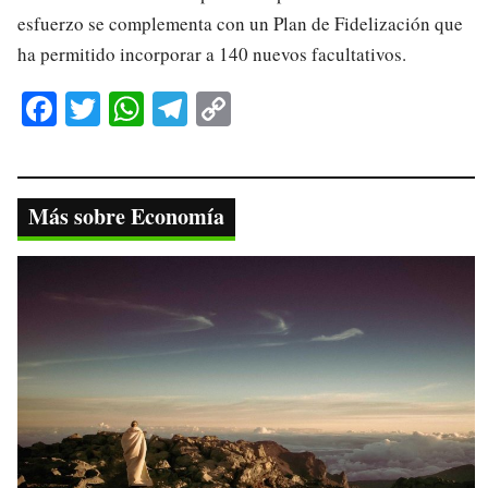
esfuerzo se complementa con un Plan de Fidelización que
ha permitido incorporar a 140 nuevos facultativos.
Fa
T
W
Te
C
ce
wi
ha
le
op
bo
tte
ts
gr
y
ok
r
A
a
Li
Más sobre Economía
pp
m
nk