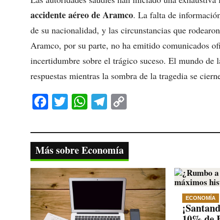
accidente aéreo de Aramco
. La falta de información
de su nacionalidad, y las circunstancias que rodearo
Aramco, por su parte, no ha emitido comunicados ofic
incertidumbre sobre el trágico suceso. El mundo de l
respuestas mientras la sombra de la tragedia se ciern
Fa
T
W
Te
C
ce
wi
ha
le
op
bo
tte
ts
gr
y
ok
r
A
a
Li
Más sobre Economía
pp
m
nk
ECONOMÍA
¡Santande
10% de B