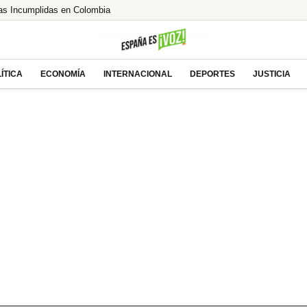
as Incumplidas en Colombia
lcista ante las esperanzas de acuerdo entre EEUU
% de Brasil! ¿El asalto a los 13€ es inminente?
e tras la millonaria compra
ÍTICA
ECONOMÍA
INTERNACIONAL
DEPORTES
JUSTICIA
uecos saca a Akhannouch de sus vacaciones de lujo