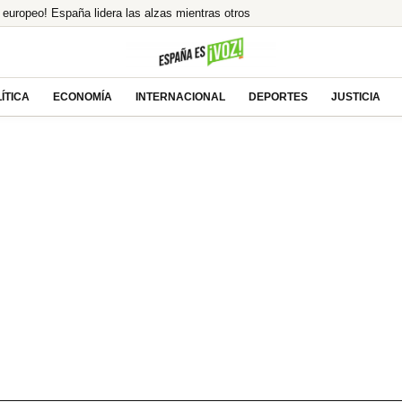
europeo! España lidera las alzas mientras otros
% de Brasil! ¿El asalto a los 13€ es inminente?
e tras la millonaria compra
uecos saca a Akhannouch de sus vacaciones de lujo
ÍTICA
ECONOMÍA
INTERNACIONAL
DEPORTES
JUSTICIA
as Incumplidas en Colombia