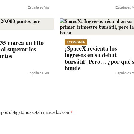
España es Voz
España es V
35 marca un hito
ECONOMÍA
¡SpaceX revienta los
 al superar los
ingresos en su debut
untos
bursátil! Pero… ¿por qué 
hunde
España es Voz
España es V
pos obligatorios están marcados con
*