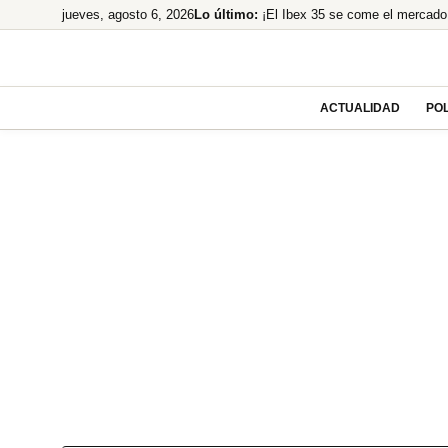
Saltar
jueves, agosto 6, 2026
Lo último:
¡El Ibex 35 se come el mercado 
al
¡Santander se lanza a por el 10
contenido
Despidos masivos en el horizont
¡Bochorno real! El Rey de Marr
ACTUALIDAD
POL
Cuatro Años de Caos y Promes