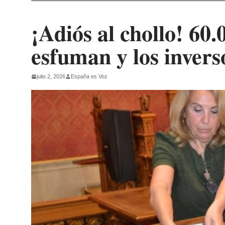
¡Adiós al chollo! 60.0
esfuman y los inver
julio 2, 2026
España es Voz