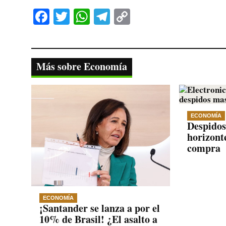
Fa
T
W
Te
C
ce
wi
ha
le
op
bo
tte
ts
gr
y
ok
r
A
a
Li
Más sobre Economía
pp
m
nk
ECONOMÍA
Despidos
horizonte
compra
ECONOMÍA
¡Santander se lanza a por el
10% de Brasil! ¿El asalto a