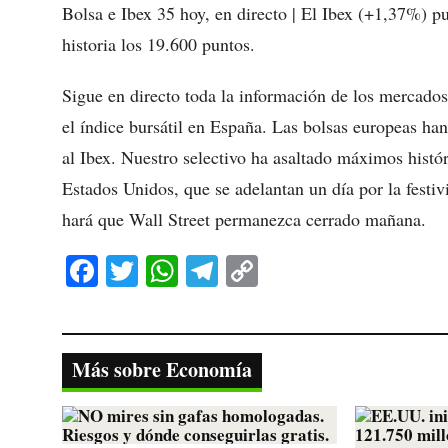
Bolsa e Ibex 35 hoy, en directo | El Ibex (+1,37%) p
historia los 19.600 puntos.
Sigue en directo toda la información de los mercados
el índice bursátil en España. Las bolsas europeas ha
al Ibex. Nuestro selectivo ha asaltado máximos histó
Estados Unidos, que se adelantan un día por la festiv
hará que Wall Street permanezca cerrado mañana.
Fa
T
W
Te
C
ce
wi
ha
le
op
bo
tte
ts
gr
y
ok
r
A
a
Li
Más sobre Economía
pp
m
nk