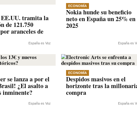
ECONOMÍA
Nokia hunde su beneficio
EE.UU. tramita la
neto en España un 25% en
ón de 121.750
2025
 por aranceles de
España es Voz
España es V
ECONOMÍA
r se lanza a por el
Despidos masivos en el
rasil! ¿El asalto a
horizonte tras la millonari
es inminente?
compra
España es Voz
España es V