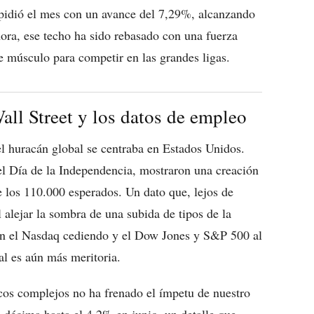
espidió el mes con un avance del 7,29%, alcanzando
ora, ese techo ha sido rebasado con una fuerza
 músculo para competir en las grandes ligas.
all Street y los datos de empleo
del huracán global se centraba en Estados Unidos.
el Día de la Independencia, mostraron una creación
 los 110.000 esperados. Un dato que, lejos de
 alejar la sombra de una subida de tipos de la
on el Nasdaq cediendo y el Dow Jones y S&P 500 al
al es aún más meritoria.
cos complejos no ha frenado el ímpetu de nuestro
 décima hasta el 4,2% en junio, un detalle que,