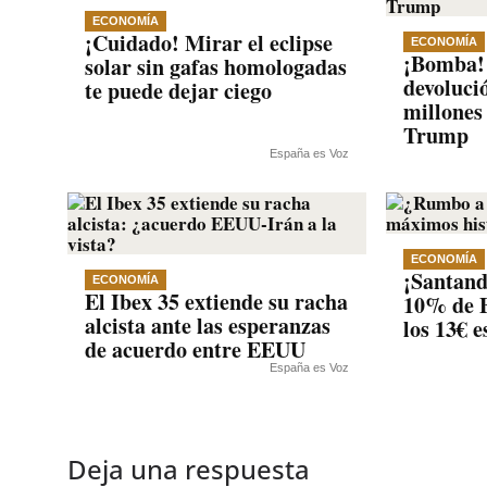
ECONOMÍA
¡Cuidado! Mirar el eclipse
ECONOMÍA
¡Bomba! 
solar sin gafas homologadas
devoluci
te puede dejar ciego
millones
Trump
España es Voz
ECONOMÍA
¡Santande
ECONOMÍA
El Ibex 35 extiende su racha
10% de B
alcista ante las esperanzas
los 13€ 
de acuerdo entre EEUU
España es Voz
Deja una respuesta