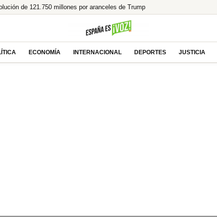
olución de 121.750 millones por aranceles de Trump
aen, y menos si uno es de ahí»
anta a la izquierda y se prepara para gobernar
r sin gafas homologadas te puede dejar ciego
ÍTICA
ECONOMÍA
INTERNACIONAL
DEPORTES
JUSTICIA
 un legado en llamas!