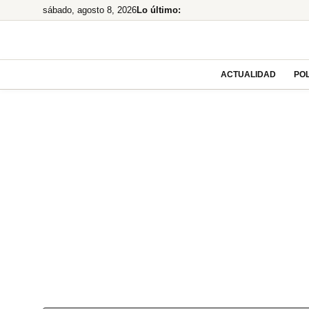
Saltar
sábado, agosto 8, 2026
Lo último:
al
contenido
ACTUALIDAD
POL