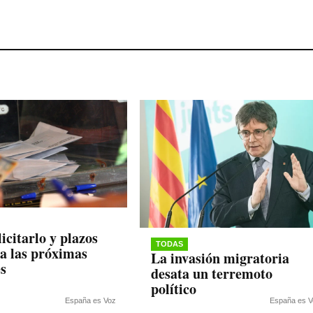
icitarlo y plazos
TODAS
ra las próximas
La invasión migratoria
es
desata un terremoto
político
España es Voz
España es V