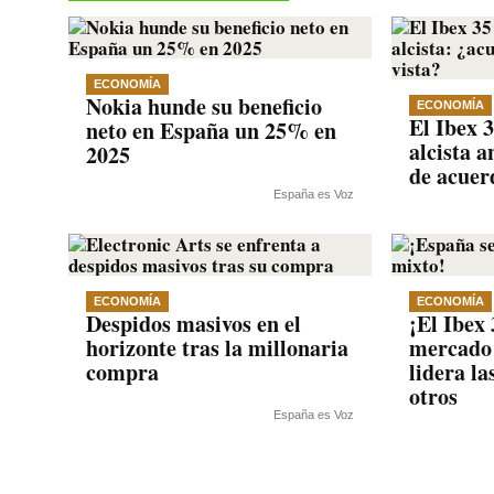
pp
m
nk
ECONOMÍA
Nokia hunde su beneficio
ECONOMÍA
El Ibex 
neto en España un 25% en
alcista a
2025
de acue
España es Voz
ECONOMÍA
ECONOMÍA
Despidos masivos en el
¡El Ibex 
horizonte tras la millonaria
mercado
compra
lidera la
otros
España es Voz