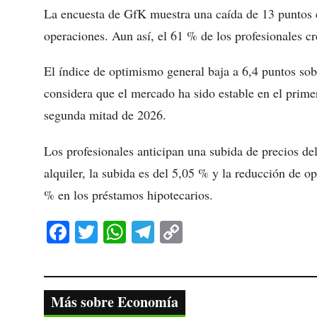
La encuesta de GfK muestra una caída de 13 puntos en
operaciones. Aun así, el 61 % de los profesionales cr
El índice de optimismo general baja a 6,4 puntos sob
considera que el mercado ha sido estable en el prime
segunda mitad de 2026.
Los profesionales anticipan una subida de precios de
alquiler, la subida es del 5,05 % y la reducción de o
% en los préstamos hipotecarios.
Fa
T
W
Te
C
ce
wi
ha
le
op
bo
tte
ts
gr
y
ok
r
A
a
Li
Más sobre Economía