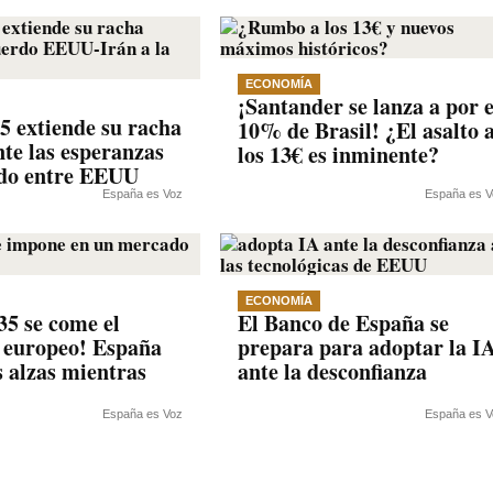
ECONOMÍA
¡Santander se lanza a por e
35 extiende su racha
10% de Brasil! ¿El asalto 
nte las esperanzas
los 13€ es inminente?
rdo entre EEUU
España es Voz
España es V
ECONOMÍA
35 se come el
El Banco de España se
 europeo! España
prepara para adoptar la I
s alzas mientras
ante la desconfianza
España es Voz
España es V