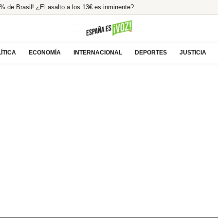
% de Brasil! ¿El asalto a los 13€ es inminente?
o en España un 25% en 2025
odeo Oculto! Su Pasión Ecuestre Te Dejará
ión ilegal tras la condena a Ábalos
ÍTICA
ECONOMÍA
INTERNACIONAL
DEPORTES
JUSTICIA
lcista ante las esperanzas de acuerdo entre EEUU