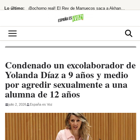
Saltar
Lo último:
¡Bochorno real! El Rey de Marruecos saca a Akhannouch de sus vacaciones de lujo
al
contenido
Temen imputación por financiación ilegal tras la condena a Ábalos
El Ibex 35 extiende su racha alcista ante las esperanzas de acuerdo entre EEUU
¡Santander se lanza a por el 10% de Brasil! ¿El asalto a los 13€ es inminente?
Despidos masivos en el horizonte tras la millonaria compra
Condenado un excolaborador de
Yolanda Díaz a 9 años y medio
por agredir sexualmente a una
alumna de 12 años
julio 2, 2026
España es Voz