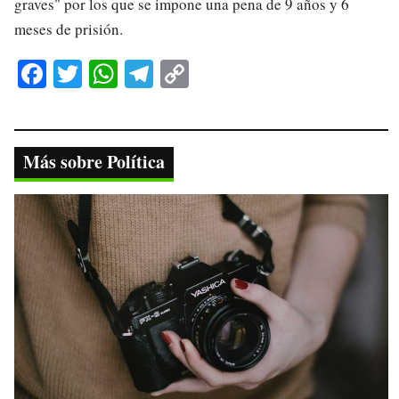
graves" por los que se impone una pena de 9 años y 6
meses de prisión.
Fa
T
W
Te
C
ce
wi
ha
le
op
bo
tte
ts
gr
y
ok
r
A
a
Li
Más sobre Política
pp
m
nk