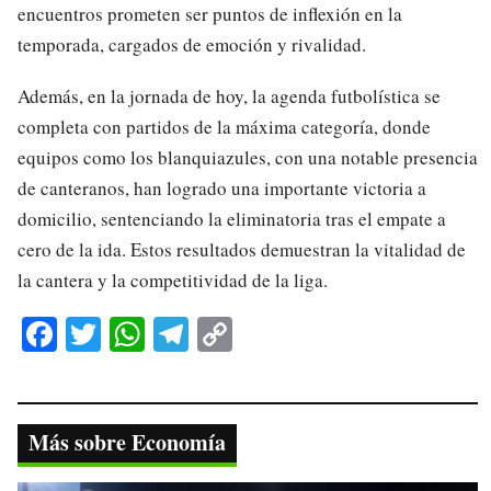
encuentros prometen ser puntos de inflexión en la
temporada, cargados de emoción y rivalidad.
Además, en la jornada de hoy, la agenda futbolística se
completa con partidos de la máxima categoría, donde
equipos como los blanquiazules, con una notable presencia
de canteranos, han logrado una importante victoria a
domicilio, sentenciando la eliminatoria tras el empate a
cero de la ida. Estos resultados demuestran la vitalidad de
la cantera y la competitividad de la liga.
Fa
T
W
Te
C
ce
wi
ha
le
op
bo
tte
ts
gr
y
ok
r
A
a
Li
Más sobre Economía
pp
m
nk