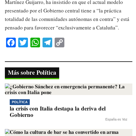
Martínez Guijarro, ha insistido en que el actual modelo
presentado por el Gobierno central tiene a “la práctica
totalidad de las comunidades autónomas en contra” y está
pensado para favorecer “exclusivamente a Cataluña”.
Fa
T
W
Te
C
ce
wi
ha
le
op
bo
tte
ts
gr
y
ok
r
A
a
Li
Más sobre Política
pp
m
nk
POLÍTICA
la crisis con Italia destapa la deriva del
Gobierno
España es Voz