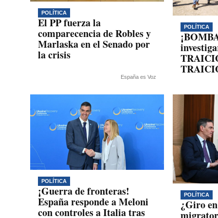
POLÍTICA
El PP fuerza la
POLÍTICA
comparecencia de Robles y
¡BOMBAZ
Marlaska en el Senado por
investig
la crisis
TRAICI
TRAICIÓ
España es Voz
POLÍTICA
¡Guerra de fronteras!
POLÍTICA
España responde a Meloni
¿Giro en 
con controles a Italia tras
migrator