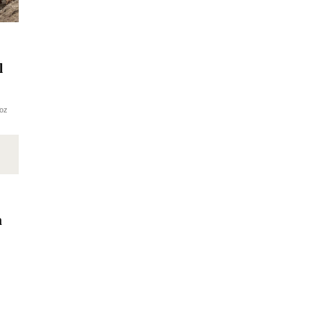
l
oz
n