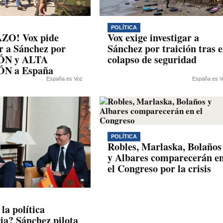
POLÍTICA
O! Vox pide
Vox exige investigar a
ar a Sánchez por
Sánchez por traición tras e
ÓN y ALTA
colapso de seguridad
N a España
España es Voz
España es V
POLÍTICA
Robles, Marlaska, Bolaños
y Albares comparecerán e
el Congreso por la crisis
la política
ia? Sánchez pilota