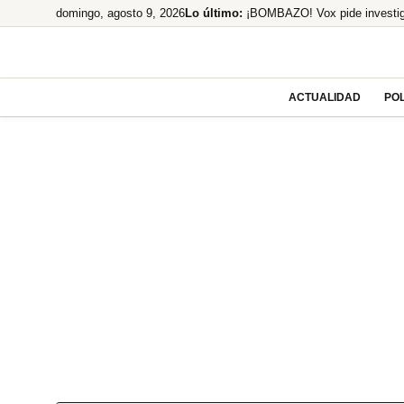
Saltar
domingo, agosto 9, 2026
Lo último:
¡BOMBAZO! Vox pide investi
al
¡España al borde del abismo! 
contenido
El PP fuerza la comparecencia
¡Bomba económica! España, 4
ACTUALIDAD
POL
La brutal transformación en ‘