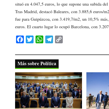
situó en 4.047,5 euros, lo que supone una subida del
Tras Madrid, destacó Baleares, con 3.885,6 euros/m2
fue para Guipúzcoa, con 3.419,7/m2, un 10,5% más, 
euros. El cuarto lugar lo ocupó Barcelona, con 3.20
Fa
T
W
Te
C
ce
wi
ha
le
op
bo
tte
ts
gr
y
ok
r
A
a
Li
Más sobre Política
pp
m
nk