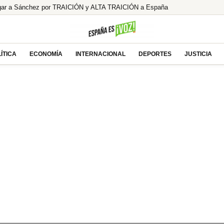
gar a Sánchez por TRAICIÓN y ALTA TRAICIÓN a España
El modelo holandés de pensiones, ¿la única salida?
 de Robles y Marlaska en el Senado por la crisis
ª potencia de la UE
ÍTICA
ECONOMÍA
INTERNACIONAL
DEPORTES
JUSTICIA
Primetime’ contra pederastas